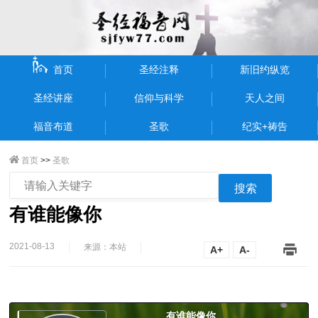
首页
圣经注释
新旧约纵览
圣经讲座
信仰与科学
天人之间
福音布道
圣歌
纪实+祷告
首页
>>
圣歌
搜索
有谁能像你
2021-08-13
来源：本站
A+
A-
有谁能像你