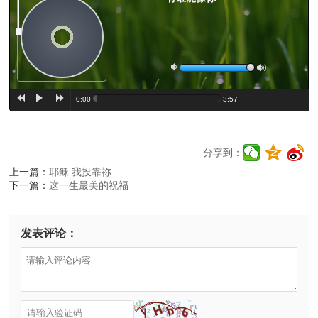
a
b
e
c
d
0:00
3:57
分享到：
上一篇：
耶稣 我投靠祢
下一篇：
这一生最美的祝福
发表评论：