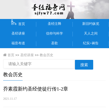
圣经注释
新旧约纵览
首页
圣经讲座
信仰与科学
天人之间
福音布道
圣歌
纪实+祷告
首页
>>
圣经讲座
>>
教会历史
搜索
教会历史
乔素霞新约圣经使徒行传1-2章
2021-11-17